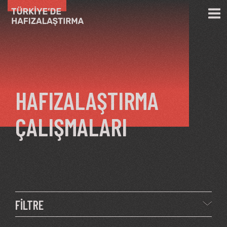
Ana içeriğe atla
HAFIZALAŞTIRMA
ÇALIŞMALARI
FİLTRE