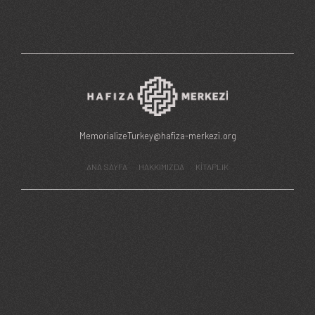
MemorializeTurkey@hafiza-merkezi.org
ANA SAYFA
HAKKIMIZDA
KİTAPLIK