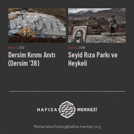
Dersim
, 2012
Dersim
, 2009
Dersim Kırımı Anıtı
Seyid Rıza Parkı ve
(Dersim ’38)
Heykeli
MemorializeTurkey@hafiza-merkezi.org