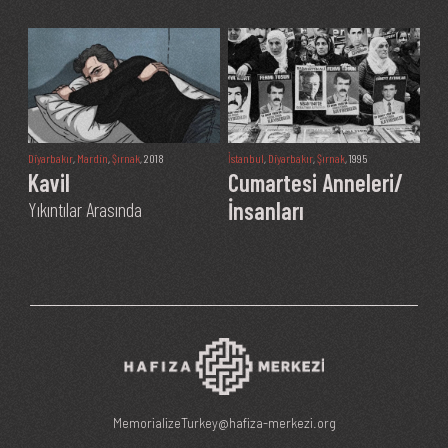
Diyarbakır
,
Mardin
,
Şırnak
, 2018
İstanbul
,
Diyarbakır
,
Şırnak
, 1995
Kavil
Cumartesi Anneleri/
İnsanları
Yıkıntılar Arasında
MemorializeTurkey@hafiza-merkezi.org