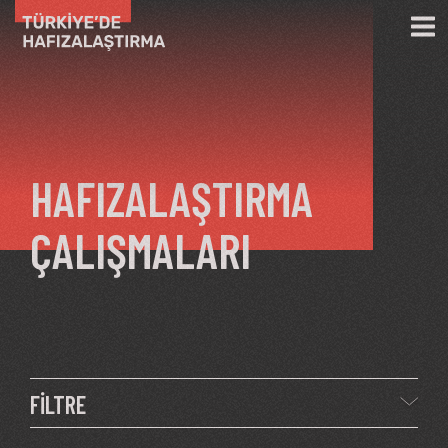
Ana içeriğe atla
HAFIZALAŞTIRMA
ÇALIŞMALARI
FİLTRE