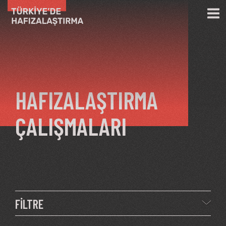
Ana içeriğe atla
HAFIZALAŞTIRMA
ÇALIŞMALARI
FİLTRE