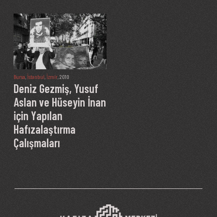
Bursa
,
İstanbul
,
İzmir
, 2010
Deniz Gezmiş, Yusuf
Aslan ve Hüseyin İnan
için Yapılan
Hafızalaştırma
Çalışmaları