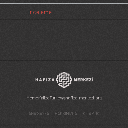
İnceleme
MemorializeTurkey@hafiza-merkezi.org
ANA SAYFA
HAKKIMIZDA
KİTAPLIK