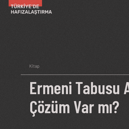
Ana içeriğe atla
Kitap
Ermeni Tabusu A
Çözüm Var mı?