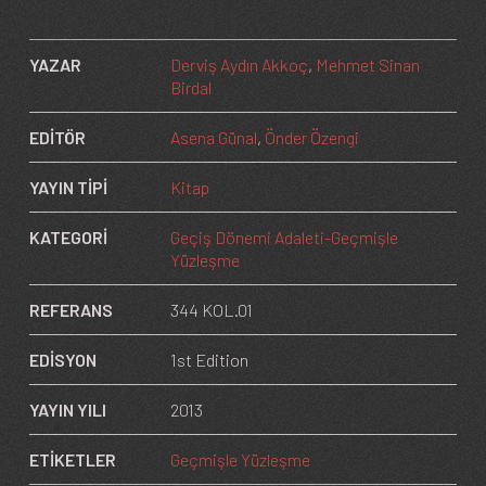
YAZAR
Derviş Aydın Akkoç
Mehmet Sinan
Birdal
EDİTÖR
Asena Günal
Önder Özengi
YAYIN TİPİ
Kitap
KATEGORİ
Geçiş Dönemi Adaleti-Geçmişle
Yüzleşme
REFERANS
344 KOL.01
EDİSYON
1st Edition
YAYIN YILI
2013
ETİKETLER
Geçmişle Yüzleşme