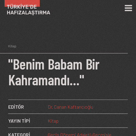
Ana içeriğe atla
Kitap
"Benim Babam Bir
Kahramandı..."
EDİTÖR
Dr. Canan Kaftancıoğlu
YAYIN TİPİ
Kitap
KATEGORİ
Geçiş Dönemi Adaleti-Geçmişle