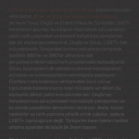
Hafıza ve Gençlik programının ikinci dönem
katılımcılarından
Hêlîn Batar,
80'ler ve 90'larda Lubunya Olmak kitapları
derleyen Yavuz Cingöz ve Erdem Göksu ile Türkiye’de LGBTİ+
hareketinin geçmişi, bu kitapları hazırlamak için yaptıkları
sözlü tarih çalışmaları ve kolektif hafıza inşa süreçlerine
dair bir söyleşi gerçekleştirdi. Cingöz ve Gürsu, LGBTİ+ hak
mücadelesinin Türkiye’deki kırılma noktalarını tartışarak,
özellikle 1980'ler ve 1990'lar dönemine dair
gerçekleştirdikleri sözlü tarih projelerinden bahsediyorlar.
Gürsu, bu projelerin ilk adımlarını atarken karşılaştıkları
zorlukları ve motivasyonlarını samimiyetle paylaşıyor.
Özellikle trans kadınların aktivizmdeki öncü rolü ve
toplumdaki baskılara karşı nasıl mücadele verdikleri, bu
söyleşinin dikkat çekici konularından biri. Cingöz ise,
hafızalaştırma süreçlerindeki metodolojik yaklaşımları ve
bu alanda yaşadıkları deneyimleri aktarıyor. Anılar, kişisel
tanıklıklar ve tarih yazımına yönelik ortak çabalar, sadece
LGBTİ+ topluluğu için değil, Türkiye'nin insan hakları tarihini
anlama açısından da büyük bir önem taşıyor.