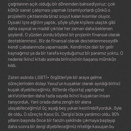
çağrılarının açık olduğu bir dönemden bahsediyoruz; çok
kültür sanat çalışması yapmak istemiyorlardı çünkü o
projelerin çıktılarında biraz soyut kalan kısımlar oluyor.
Oysaki işte eğitim yaptık, şöyle şöyle kişilere ulaştık gibi
daha sayısal ve maddi çıktılar her zaman daha beklenen
şeylerdi. O yüzden zordu böylesi bir projenin finansal olarak
desteklenmesi. Biz de finansal olarak desteklenmeseydik
kendi çabalarımızla yapamazdık. Kendimize dair bir gelir
kaynağımız ya da bir tarafa koyduğumuz bir paramız yoktu. O
nedenle ikinci kitabı aslında birincisinin başarısı mümkün
kıldı.
Zaten aslında LGBTİ+ örgütleriyle bir araya gelme
süreçlerinden dolayı Yavuz’un kuşaklar olarak ayırdığı birinci
kuşak diyebileceğimiz, 80’lerde röportaj yaptığımız
aktivistlerden daha fazla sayıda ikinci kuşaktan insan
tanıyorduk. Yani orada daha zengin bir alana
ulaşabileceğimizi üç aşağı beş yukarı kestirebiliyorduk, öyle
de oldu. O süreçte Kaos GL Dergisi bize yardımcı oldu. 90’lı
yılların başında önce bir fanzin şeklinde çıkmaya başlayıp
daha sonra bir dergi diyebileceğimiz niteliğe kavuşan bu