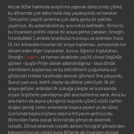
Ancak 90'lar hakkında araştırma yapmak daha zordu çünkü
bu dönemde çok daha fazla olay yaşanıyordu ve hareket
Türkiye'nin çeşitli yerlerine çok daha geniş bir şekilde
yayılmıştı. Bu anlamda birkaç ana nokta belirledik: Birincisi,
bu insanların politik olarak bir araya gelme çabaları; örneğin,
İstanbul'daki Lambda İstanbul'un kuruluşu ve ardından Kaos
GL'nin Ankara'da insanları bir araya toplaması, sonrasında ise
devam eden diğer topluluklar. Ayrıca, öğrenci toplulukları,
örneğin
Legato
, ve hemen akabinde çeşitli cinsel özgürlük
günleri - bugün Pride olarak adlandırdığımız - dışa dönük
etkinliklerin başlaması ve bu etkinliklerin çoğunlukla sol
görüşteki kitleler tarafından destek görmesi öne çıkıyordu.
Bunun yanı sıra, belirli olaylar da dikkat çekiciydi: ilk bir
araya gelişler, ardından ilk sokağa çıkışlar ve sonrasında
siyasi örgütlerle yakınlaşma gibi ana hatlarımız vardı. Ama bu
ana hattın da dışına çıktığımız oluyordu çünkü sözlü tarihin
doğası gereği zaten anlatılanlar başka şeyleri ya da süreç
içerisinde başka kişilere ulaşma ihtiyacını getiriyordu.
Birinciden farklı olarak ikincisinde görsel de eklemek
istedik. Görsel eklemek istedik derken fotoğraf görselinden
bahsetmiyorum çünkü bunu 80’lerde de insanların kişisel