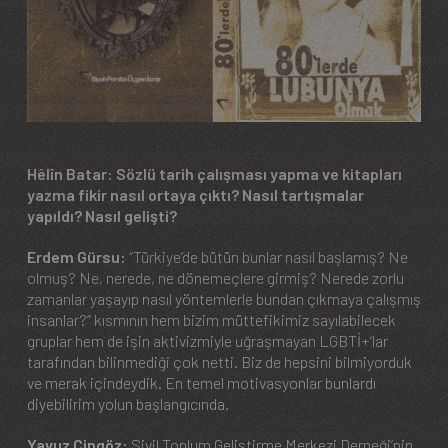
Hêlîn Batar: Sözlü tarih çalışması yapma ve kitapları
yazma fikir nasıl ortaya çıktı? Nasıl tartışmalar
yapıldı? Nasıl gelişti?
Erdem Gürsu:
“Türkiye’de bütün bunlar nasıl başlamış? Ne
olmuş? Ne, nerede, ne dönemeçlere girmiş? Nerede zorlu
zamanlar yaşayıp nasıl yöntemlerle bundan çıkmaya çalışmış
insanlar?” kısmının hem bizim müttefikimiz sayılabilecek
gruplar hem de işin aktivizmiyle uğraşmayan LGBTİ+’lar
tarafından bilinmediği çok netti. Biz de hepsini bilmiyorduk
ve merak içindeydik. En temel motivasyonlar bunlardı
diyebilirim yolun başlangıcında.
Yavuz Cingöz:
Sivil Toplum Geliştirme Merkezi Derneği’nin