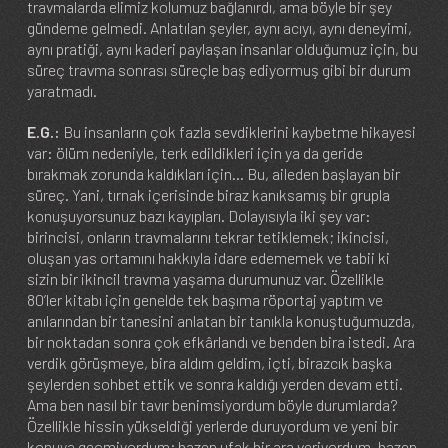
travmalarda elimiz kolumuz bağlanırdı, ama böyle bir şey
gündeme gelmedi. Anlatılan şeyler, aynı acıyı, aynı deneyimi,
aynı pratiği, aynı kaderi paylaşan insanlar olduğumuz için, bu
süreç travma sonrası süreçle baş ediyormuş gibi bir durum
yaratmadı.
E.G.:
Bu insanların çok fazla sevdiklerini kaybetme hikayesi
var: ölüm nedeniyle, terk edildikleri için ya da geride
bırakmak zorunda kaldıkları için… Bu, aileden başlayan bir
süreç. Yani, tırnak içerisinde biraz kanıksamış bir grupla
konuşuyorsunuz bazı kayıpları. Dolayısıyla iki şey var:
birincisi, onların travmalarını tekrar tetiklemek; ikincisi,
oluşan yas ortamını hakkıyla idare edememek ve tabii ki
sizin bir ikincil travma yaşama durumunuz var. Özellikle
80’ler kitabı için genelde tek başıma röportaj yaptım ve
anılarından bir tanesini anlatan bir tanıkla konuştuğumuzda,
bir noktadan sonra çok efkârlandı ve benden bira istedi. Ara
verdik görüşmeye, bira aldım geldim, içti, birazcık başka
şeylerden sohbet ettik ve sonra kaldığı yerden devam etti.
Ama ben nasıl bir tavır benimsiyordum böyle durumlarda?
Özellikle hissin yükseldiği yerlerde duruyordum ve yeni bir
konuya geçmiyordum; bazen ufak bir ara veriyordum, bazen