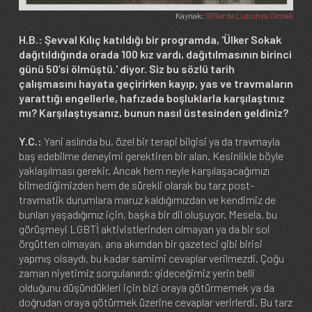
Kaynak:
90'larda Lubunya Olmak
H.B.: Şevval Kılıç katıldığı bir programda, 'Ülker Sokak
dağıtıldığında orada 100 kız vardı, dağıtılmasının birinci
günü 50’si ölmüştü.' diyor. Siz bu sözlü tarih
çalışmasını hayata geçirirken kayıp, yas ve travmaların
yarattığı engellerle, hafızada boşluklarla karşılaştınız
mı? Karşılaştıysanız, bunun nasıl üstesinden geldiniz?
Y.C.:
Yani aslında bu, özel bir terapi bilgisi ya da travmayla
baş edebilme deneyimi gerektiren bir alan. Kesinlikle böyle
yaklaşılması gerekir. Ancak hem neyle karşılaşacağımızı
bilmediğimizden hem de sürekli olarak bu tarz post-
travmatik durumlara maruz kaldığımızdan ve kendimiz de
bunları yaşadığımız için, başka bir dil oluşuyor. Mesela, bu
görüşmeyi LGBTİ aktivistlerinden olmayan ya da bir sol
örgütten olmayan, ana akımdan bir gazeteci gibi birisi
yapmış olsaydı, bu kadar samimi cevaplar verilmezdi. Çoğu
zaman niyetimiz sorgulanırdı; gideceğimiz yerin belli
olduğunu düşündükleri için bizi oraya götürmemek ya da
doğrudan oraya götürmek üzerine cevaplar verirlerdi. Bu tarz