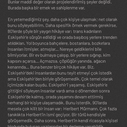
Bunlar maddi değer olarak projelendirilmiş şeyler değildi.
Burada başka bir emek ve sahiplenme var.
En yetemediğimiz şey, daha çok kişiye ulaşmak; net olarak
bunu söyleyebilirim. Daha spesifik örnek vermek gerekirse,
80’lerde şöyle bir yaygın hikâye var: trans kadınların
Eskişehir’e sürgün edildiği ve orada başıboş yerlere trenden
atıldıkları. Yol boyunca bahçelere, bostanlara, bozkırlara
insanları itmişler, atmışlar... Nereye geldiklerini bile
bilmiyorlar. Bir ev bulmaya çalışıp, bir yerlere sığınıp, kim
kapısını açarsa… Açmazsa, çöplüğün yanında, ağacın
kenarında... Buna benzer birçok hikâye var. Biz,
Eskişehir’deki insanlardan bunu teyit etmeyi çok istedik
ama Eskişehir’den biriyle görüşemedik. Çok temel olarak
içimizde kalan buydu. Eskişehir’i yaşamış, Eskişehir’e
gittiğini söyleyen insanlar vardı ama o dönemden sonra
Eskişehir’de kalmış, orada yaşamını devam ettirmiş
herhangi bir kişiye ulaşamadık. Bunu isterdik. 90’larda
mesela çok kilit bir insan var: Heribert Mürmann. Çok fazla
tanıklıkta Heribert’in ismi geçiyor. Bir türlü kendisiyle
görüşemedik. Daha sonra, Heribert’in kendi ricasıyla kişisel
bloğunda bulunan yazılarından bir derleme yapabildik.