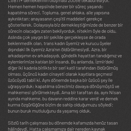
LGBTİ+ derneklerinin oluşması 2005’e tekabül ediyor.
Hemen hemen hepsinde benzer bir süreç yaşandı:
kapatılma süreci. Topluma, genel ahlaka, aile yapısına
aykırılıktan; anayasanın çeşitli maddeleri gerekçe
gösterilerek. Dolayısıyla biz dernekleştiğimizde de benzer bir
sürecin olacağını zaten bekliyorduk, nitekim öyle de oldu.
Aslında çok yaygın bir şekilde gerçekleşse de orada
beklenmedik olan, trans kadın üyemiz ve kurucu üyeler
dışındaki ilk üyemiz Azra’nın öldürülmesiydi. Azra, bir
arkadaşımın ev arkadaşıydı, gündelik hayattan tanıdığımız ve
eylemlerimize katılan bir insandı. Bu anlamda, İzmir’deki
diğer iki kadınla birlikte bir seri katil tarafından öldürülmüş
olması, üçüncü kadın cinayeti olarak kayıtlara geçmesi
üzücüydü tabii ki. Aynı dönemde başka bir üzücü şey ile
uğraşıyorduk: kapatılma sürecimiz davaya dönüşmüştü ve
mahkemesi görülmekteydi. Ama bir taraftan da, aynı Nisan
ayında mahkeme, bu davanın reddine karar verdi ve dernek
kurma özgürlüğüne bizim de sahip olduğumuzu söyledi;
bunun buruk mutluluğunu da yaşamış olduk.
Sözlü tarih çalışması bu dönemde kafamızda henüz tasarı
hâlindeydi. Hatta çalışmamıza dair nereden kaynak