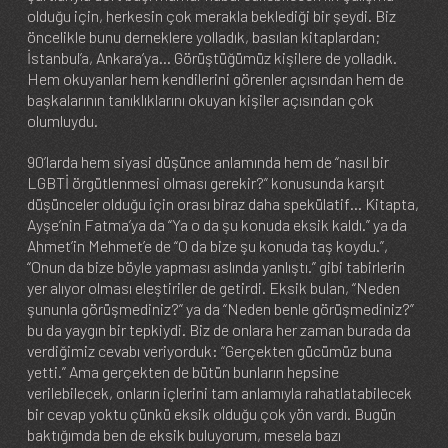
olduğu için, herkesin çok merakla beklediği bir şeydi. Biz
öncelikle bunu derneklere yolladık, basılan kitaplardan;
İstanbul’a, Ankara’ya… Görüştüğümüz kişilere de yolladık.
Hem okuyanlar hem kendilerini görenler açısından hem de
başkalarının tanıklıklarını okuyan kişiler açısından çok
olumluydu.
90’larda hem siyasi düşünce anlamında hem de “nasıl bir
LGBTİ örgütlenmesi olması gerekir?” konusunda karşıt
düşünceler olduğu için orası biraz daha spekülatif… Kitapta,
Ayşe’nin Fatma’ya da “Ya o da şu konuda eksik kaldı.” ya da
Ahmet’in Mehmet’e de “O da bize şu konuda taş koydu.”,
“Onun da bize böyle yapması aslında yanlıştı.” gibi tabirlerin
yer alıyor olması eleştiriler de getirdi. Eksik bulan, “Neden
şununla görüşmediniz?” ya da “Neden benle görüşmediniz?”
bu da yaygın bir tepkiydi. Biz de onlara her zaman burada da
verdiğimiz cevabı veriyorduk: “Gerçekten gücümüz buna
yetti.” Ama gerçekten de bütün bunların hepsine
verilebilecek, onların içlerini tam anlamıyla rahatlatabilecek
bir cevap yoktu çünkü eksik olduğu çok yön vardı. Bugün
baktığımda ben de eksik buluyorum, mesela bazı