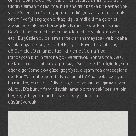
Ciddiye almanın ötesinde, bu alana dair başka bir kaynak yok
ve o kişilerle görüşme yapma olasılığı çok az. Zaten oradaki
önemli veriyi sağlayan birkaç kişi, şimdi aklıma gelenler
arasında, artık hayatta değiller. Kimisi hastalıktan, kimisi
Covid-19 pandemisi zamanında, kimisi de yaşlılıktan vefat
etti. Bu yüzden bu çalışmalar tekrarlanamayacak ve bir daha
yapılamayacak şeyler. Üstelik teyitli, kayıt altına alınmış
görüşmeler. O anlamda tabii ki kıymetli, ama insan
içindeyken bunun farkına çok varamıyor. Sonrasında, 'Aaa,
ne kadar önemli bir şey yapmışız,' diye fark ettim. İçindeyken
eğer o görüşme çok güzel geçtiyse, akşamında arkadaşlarla
içerken 'Ya, muhteşemdi! Neler anlattı? Aaa, çok güzel ya,
bu muhteşem olacak.' diyerek çok heyecanlandığımız şeyler
olurdu. Biz bunun farkındaydık, ama o ortamdaki beş artı bir
beş kişiyi heyecanlandıracak bir şey olduğunu
düşünüyorduk.
Image