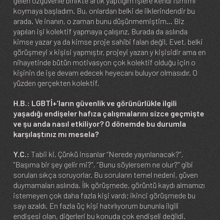
gelen özgüvenle birlikte artık yaptığım işlere kendi ismimi
koymaya başladım. Bu, onlardan belki de ilklerindendir bu
arada. Ve inanın, o zaman bunu düşünmemiştim… Biz
yapılan işi kolektif yapmaya çalışırız. Burada da aslında
kimse yazar ya da kimse proje sahibi falan değil. Evet, belki
görüşmeyi x kişisi yapmıştır, projeyi yazan y kişisidir ama en
nihayetinde bütün motivasyon çok kolektif olduğu için o
kişinin de işe devam edecek heyecanı buluyor olmasıdır. O
yüzden gerçekten kolektif.
H.B.: LGBTİ+’ların güvenlik ve görünürlükle ilgili
yaşadığı endişeler hafıza çalışmalarını sizce geçmişte
ve şu anda nasıl etkiliyor? O dönemde bu durumla
karşılaştınız mı mesela?
Y.C.:
Tabii ki. Çünkü insanlar “Nerede yayınlanacak?”,
“Başıma bir şey gelir mi?”, “Bunu söylersem ne olur?” gibi
soruları sıkça soruyorlar. Bu soruların temel nedeni, güven
duymamaları aslında. İlk görüşmede, görüntü kaydı almamızı
istemeyen çok daha fazla kişi vardı; ikinci görüşmede bu
sayı azaldı. En fazla üç kişi hatırlıyorum bununla ilgili
endişesi olan, diğerleri bu konuda çok endişeli değildi.