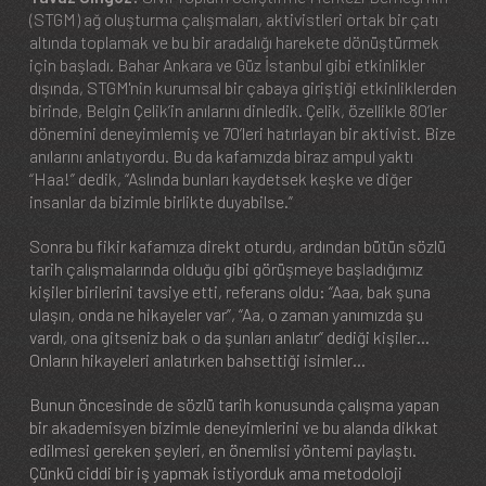
(STGM) ağ oluşturma çalışmaları, aktivistleri ortak bir çatı
altında toplamak ve bu bir aradalığı harekete dönüştürmek
için başladı. Bahar Ankara ve Güz İstanbul gibi etkinlikler
dışında, STGM'nin kurumsal bir çabaya giriştiği etkinliklerden
birinde, Belgin Çelik’in anılarını dinledik. Çelik, özellikle 80’ler
dönemini deneyimlemiş ve 70’leri hatırlayan bir aktivist. Bize
anılarını anlatıyordu. Bu da kafamızda biraz ampul yaktı
“Haa!” dedik, “Aslında bunları kaydetsek keşke ve diğer
insanlar da bizimle birlikte duyabilse.”
Sonra bu fikir kafamıza direkt oturdu, ardından bütün sözlü
tarih çalışmalarında olduğu gibi görüşmeye başladığımız
kişiler birilerini tavsiye etti, referans oldu: “Aaa, bak şuna
ulaşın, onda ne hikayeler var”, “Aa, o zaman yanımızda şu
vardı, ona gitseniz bak o da şunları anlatır” dediği kişiler…
Onların hikayeleri anlatırken bahsettiği isimler…
Bunun öncesinde de sözlü tarih konusunda çalışma yapan
bir akademisyen bizimle deneyimlerini ve bu alanda dikkat
edilmesi gereken şeyleri, en önemlisi yöntemi paylaştı.
Çünkü ciddi bir iş yapmak istiyorduk ama metodoloji