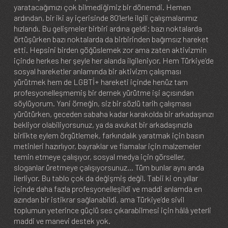
yaratacağımızı çok bilmediğimiz bir dönemdi. Hemen
ardından, bir iki ay içerisinde 80’lerle ilgili çalışmalarımız
hızlandı. Bu gelişmeler birbiri ardına geldi; bazı noktalarda
örtüşürken bazı noktalarda da birbirinden bağımsız hareket
etti. Hepsini birden göğüslemek zor ama zaten aktivizmin
içinde herkes her şeyle her alanda ilgileniyor. Hem Türkiye’de
sosyal hareketler anlamında bir aktivizm çalışması
yürütmek hem de LGBTİ+ hareketi içinde henüz tam
profesyonelleşmemiş bir dernek yürütme işi açısından
söylüyorum. Yani örneğin, siz bir sözlü tarih çalışması
yürütürken, geceden sabaha kadar karakolda bir arkadaşınızı
bekliyor olabiliyorsunuz, ya da avukat bir arkadaşınızla
birlikte eylem örgütlemek, farkındalık yaratmak için basın
metinleri hazırlıyor, bayraklar ve flamalar için malzemeler
temin etmeye çalışıyor, sosyal medya için görseller,
sloganlar üretmeye çalışıyorsunuz… Tüm bunlar aynı anda
ilerliyor. Bu tablo çok da değişmiş değil. Tabii ki on yıllar
içinde daha fazla profesyonelleşildi ve maddi anlamda en
azından bir istikrar sağlanabildi, ama Türkiye’de sivil
toplumun yeterince güçlü ses çıkarabilmesi için hâlâ yeterli
maddi ve manevi destek yok.