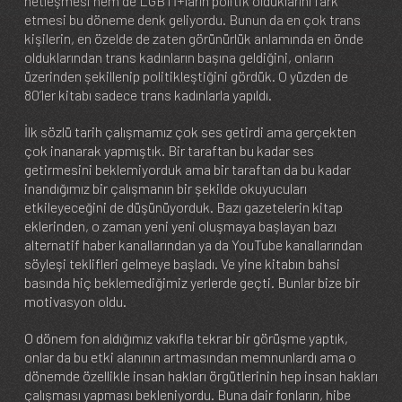
netleşmesi hem de LGBTİ+ların politik olduklarını fark
etmesi bu döneme denk geliyordu. Bunun da en çok trans
kişilerin, en özelde de zaten görünürlük anlamında en önde
olduklarından trans kadınların başına geldiğini, onların
üzerinden şekillenip politikleştiğini gördük. O yüzden de
80’ler kitabı sadece trans kadınlarla yapıldı.
İlk sözlü tarih çalışmamız çok ses getirdi ama gerçekten
çok inanarak yapmıştık. Bir taraftan bu kadar ses
getirmesini beklemiyorduk ama bir taraftan da bu kadar
inandığımız bir çalışmanın bir şekilde okuyucuları
etkileyeceğini de düşünüyorduk. Bazı gazetelerin kitap
eklerinden, o zaman yeni yeni oluşmaya başlayan bazı
alternatif haber kanallarından ya da YouTube kanallarından
söyleşi teklifleri gelmeye başladı. Ve yine kitabın bahsi
basında hiç beklemediğimiz yerlerde geçti. Bunlar bize bir
motivasyon oldu.
O dönem fon aldığımız vakıfla tekrar bir görüşme yaptık,
onlar da bu etki alanının artmasından memnunlardı ama o
dönemde özellikle insan hakları örgütlerinin hep insan hakları
çalışması yapması bekleniyordu. Buna dair fonların, hibe