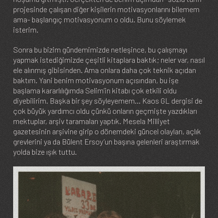
projesinde çalışan diğer kişilerin motivasyonlarını bilemem
ama- başlangıç motivasyonum o oldu. Bunu söylemek
isterim.
Sonra bu bizim gündemimizde netleşince, bu çalışmayı
yapmak istediğimizde çeşitli kitaplara baktık; neler var, nasıl
ele alınmış gibisinden. Ama onlara daha çok teknik açıdan
baktım. Yani benim motivasyonum açısından, bu işe
başlama kararlılığımda Selim’in kitabı çok etkili oldu
diyebilirim. Başka bir şey söyleyemem… Kaos GL dergisi de
çok büyük yardımcı oldu çünkü onların geçmişte yazdıkları
mektuplar, arşiv taramaları yaptık. Mesela Milliyet
gazetesinin arşivine girip o dönemdeki güncel olayları, açlık
grevlerini ya da Bülent Ersoy’un başına gelenleri araştırmak
yolda bize ışık tuttu.
Image