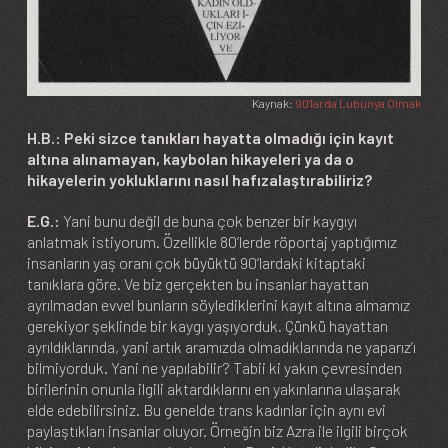
Kaynak:
90'larda Lubunya Olmak
H.B.: Peki sizce tanıkları hayatta olmadığı için kayıt
altına alınamayan, kaybolan hikayeleri ya da o
hikayelerin yokluklarını nasıl hafızalaştırabiliriz?
E.G.:
Yani bunu değil de buna çok benzer bir kaygıyı
anlatmak istiyorum. Özellikle 80’lerde röportaj yaptığımız
insanların yaş oranı çok büyüktü 90’lardaki kitaptaki
tanıklara göre. Ve biz gerçekten bu insanlar hayattan
ayrılmadan evvel bunların söylediklerini kayıt altına almamız
gerekiyor şeklinde bir kaygı yaşıyorduk. Çünkü hayattan
ayrıldıklarında, yani artık aramızda olmadıklarında ne yaparız’ı
bilmiyorduk. Yani ne yapılabilir? Tabii ki yakın çevresinden
birilerinin onunla ilgili aktardıklarını en yakınlarına ulaşarak
elde edebilirsiniz. Bu genelde trans kadınlar için aynı evi
paylaştıkları insanlar oluyor. Örneğin biz Azra ile ilgili birçok