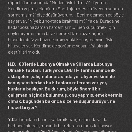
röportajların sonunda “Neden öyle bitmiş?” diyorum.
Kendim yapmış olduğum röportajda mesela “Neden şunu da
sormamışım?” diye düşünüyorum… Benim açımdan da böyle
şeyler var. “Niye bu noktada bırakmışım?” Ya da “Burada ne
kadar boşuna zaman harcamışım…” Ben küçültmek için
söylemiyorum ama biraz gerçeklikten uzaklaştığını
hissedersiniz ya bazen karşınızdaki konuşmacının, öyle
hikayeler var. Kendime de görüşme yapan kişi olarak
eleştirilerim oldu.
H.B.: 80’lerde Lubunya Olmak ve 90’larda Lubunya
Olmak kitapları, Türkiye’de LGBTİ+ tarihi denince ilk
akla gelen çalışmalar arasında yer alıyor ve kiminle
konuşsam herkes bu kitaplara referans veriyor,
bunlarla başlıyor. Bu durum, böyle önemli bir
çalışmanın içinde bulunmuş, onu yapmış, emek vermiş
olmak, bugünden bakınca size ne düşündürüyor, ne
hissettiriyor?
Y.C.:
İnsanların bunu akademik çalışmalarında ya da
herhangi bir çalışmasında bir referans olarak kullanıyor
olması çok şık, çünkü 'Aaa, birileri ciddiye almış.' diyorsun.