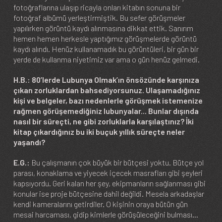
fotoğraflarına ulaşıp ricayla onları kitabın sonuna bir
fotoğraf albümü yerleştirmiştik. Bu sefer görüşmeler
yapılırken görüntü kaydı alınmasına dikkat ettik. Sanırım
hemen hemen herkesle yaptığımız görüşmelerde görüntü
kaydı alındı. Henüz kullanamadık bu görüntüleri, bir gün bir
yerde de kullanma niyetimiz var ama o gün henüz gelmedi.
H.B.: 80’lerde Lubunya Olmak’ın önsözünde karşınıza
çıkan zorluklardan bahsediyorsunuz. Ulaşamadığınız
kişi ve belgeler, bazı nedenlerle görüşmek istemenize
rağmen görüşemediğiniz lubunyalar... Bunlar dışında
nasıl bir süreçti, ne gibi zorluklarla karşılaştınız? İki
kitap çıkardığınız bu iki buçuk yıllık süreçte neler
yaşandı?
E.G.:
Bu çalışmanın çok büyük bir bütçesi yoktu. Bütçe yol
parası, konaklama ve yiyecek içecek masrafları gibi şeyleri
kapsıyordu. Geri kalan her şey, ekipmanların sağlanması gibi
konular ise proje bütçesine dahil değildi. Mesela arkadaşlar
kendi kameralarını getirdiler. O kişinin oraya bütün gün
mesai harcaması, gidip kimlerle görüşüleceğini bulması…