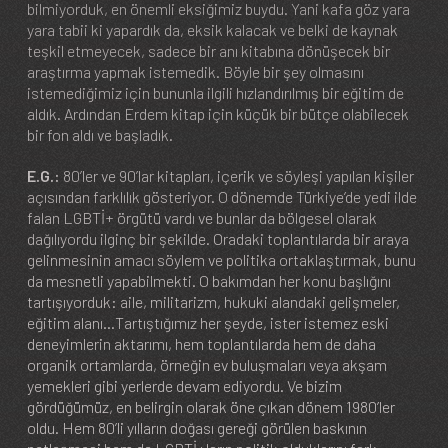
bilmiyorduk, en önemli eksiğimiz buydu. Yani kafa göz yara
yara tabii ki yapardık da, eksik kalacak ve belki de kaynak
teşkil etmeyecek, sadece bir anı kitabına dönüşecek bir
araştırma yapmak istemedik. Böyle bir şey olmasını
istemediğimiz için bununla ilgili hızlandırılmış bir eğitim de
aldık. Ardından Erdem kitap için küçük bir bütçe olabilecek
bir fon aldı ve başladık.
E.G.:
80’ler ve 90’lar kitapları, içerik ve söyleşi yapılan kişiler
açısından farklılık gösteriyor. O dönemde Türkiye’de yedi ilde
falan LGBTİ+ örgütü vardı ve bunlar da bölgesel olarak
dağılıyordu ilginç bir şekilde. Oradaki toplantılarda bir araya
gelinmesinin amacı söylem ve politika ortaklaştırmak, bunu
da mesnetli yapabilmekti. O bakımdan her konu başlığını
tartışıyorduk: aile, militarizm, hukuki alandaki gelişmeler,
eğitim alanı…Tartıştığımız her şeyde, ister istemez eski
deneyimlerin aktarımı, hem toplantılarda hem de daha
organik ortamlarda, örneğin ev buluşmaları veya akşam
yemekleri gibi yerlerde devam ediyordu. Ve bizim
gördüğümüz, en belirgin olarak öne çıkan dönem 1980’ler
oldu. Hem 80’li yılların doğası gereği görülen baskının