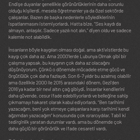
Endişe duyanlar genellikle görünürlüklerinin daha sorunlu
olduğu kişilerdi, mesela öğretmenler ya da özel sektörde
çalışanlar. Bazen de başka nedenlerle söylediklerinin
ispatlanmasını istemiyorlardı. Hatta bize, “Ses kaydı da
almayın, anlaşılır. Sadece yazılı not alın.” diyen oldu ve sadece
kalemle not alabildik.
İnsanların böyle kaygıları olması doğal, ama aktivistlerde bu
kaygı çok daha az. Ama 2000’lerde Lubunya Olmak gibi bir
çalışma yapsak, bu kaygının çok daha az olacağını
düşünüyorum. Çünkü o dönemde mücadele etme gücü ve
örgütlülük çok daha fazlaydı. Son 6-7 yıldır bu azalmış olabilir
ama özellikle 2000 ile 2015 arasındaki dönem, Gezi’den
2016’ya kadar bir nevi altın çağ gibiydi. İnsanlar kendilerini
daha güvende, cesur ifade edebiliyorlardı ve belleğine sahip
çıkmamayı hakaret olarak kabul ediyorlardı. “Ben tarihimi
yazacağım, beni yok etmeye çalışanlara karşı tarihimi kendi
ağzımdan yazacağım” konusunda çok ısrarcıydılar. Tabii ki
tedirginlik yaratan durumlar vardı, ama bu dönemde çok
daha güçlü bir görünürlük ve ifade cesareti vardı.