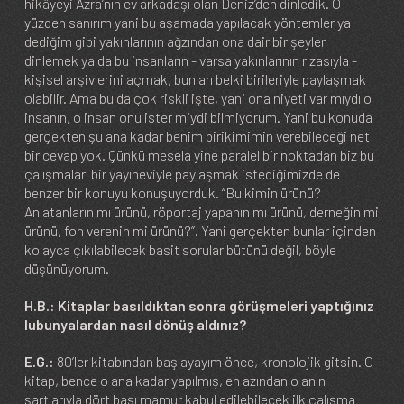
hikâyeyi Azra’nın ev arkadaşı olan Deniz’den dinledik. O
yüzden sanırım yani bu aşamada yapılacak yöntemler ya
dediğim gibi yakınlarının ağzından ona dair bir şeyler
dinlemek ya da bu insanların - varsa yakınlarının rızasıyla -
kişisel arşivlerini açmak, bunları belki birileriyle paylaşmak
olabilir. Ama bu da çok riskli işte, yani ona niyeti var mıydı o
insanın, o insan onu ister miydi bilmiyorum. Yani bu konuda
gerçekten şu ana kadar benim birikimimin verebileceği net
bir cevap yok. Çünkü mesela yine paralel bir noktadan biz bu
çalışmaları bir yayıneviyle paylaşmak istediğimizde de
benzer bir konuyu konuşuyorduk. “Bu kimin ürünü?
Anlatanların mı ürünü, röportaj yapanın mı ürünü, derneğin mi
ürünü, fon verenin mi ürünü?”. Yani gerçekten bunlar içinden
kolayca çıkılabilecek basit sorular bütünü değil, böyle
düşünüyorum.
H.B.: Kitaplar basıldıktan sonra görüşmeleri yaptığınız
lubunyalardan nasıl dönüş aldınız?
E.G.:
80’ler kitabından başlayayım önce, kronolojik gitsin. O
kitap, bence o ana kadar yapılmış, en azından o anın
şartlarıyla dört başı mamur kabul edilebilecek ilk çalışma