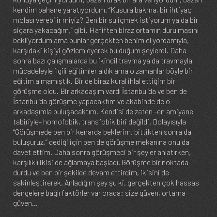
kendim bahane yaratıyordum. “Kusura bakma, bir ihtiyaç
molası verebilir miyiz? Ben bir su içmek istiyorum ya da bir
sigara yakacağım,” gibi. Hafiften biraz ortamın durulmasını
bekliyordum ama bunlar gerçekten benim el yordamıyla,
karşıdaki kişiyi gözlemleyerek bulduğum şeylerdi. Daha
sonra bazı çalışmalarda bu ikincil travma ya da travmayla
mücadeleyle ilgili eğitimler aldık ama o zamanlar böyle bir
eğitim almamıştık. Bir de biraz kural ihlal ettiğim bir
görüşme oldu. Bir arkadaşım vardı İstanbul’da ve ben de
İstanbul’da görüşme yapacaktım ve akabinde de o
arkadaşımla buluşacaktım. Kendisi de zaten -en amiyane
tabiriyle- homofobik, transfobik biri değildi. Dolayısıyla
“Görüşmede ben bir kenarda beklerim, bittikten sonra da
buluşuruz,” dediği için ben de görüşme mekanına onu da
davet ettim. Daha sonra görüşmeci bir şeyler anlatırken,
karşılıklı ikisi de ağlamaya başladı. Görüşme bir noktada
durdu ve ben bir şekilde devam ettirdim, ikisini de
sakinleştirerek. Anladığım şey şu ki, gerçekten çok hassas
dengelere bağlı faktörler var orada: size güven, ortama
güven…