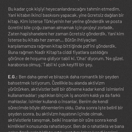
Bu kadar çok kişiyi heyecanlandıracağını tahmin etmedim.
Yani kitabın ikinci baskısını yapacak, yine ücretsiz dağılan bir
kitap. Kim isterse Türkiye’nin her yerine gönderdik ve posta
ücretini bile çoğu zaman almamak için projeyi zorladık.
Zaten hapishanelere her zaman ücretsiz gönderdik. Yani kim
isterse bu kitabı her zaman... Bütün ihtiyaçları
karşılamamıza rağmen kitap bittiğinde pdf’ini gönderdik.
Buna rağmen Nadir Kitap’ta ciddi fiyatlara satıldığını
görünce de hoşuma gidiyor tabii ki. 'Oha!' diyorum, 'Ne güzel,
karaborsa olmuş.' Tabii ki çok keyifli bir şey.
E.G.:
Ben daha genel ve birazcık daha romantik bir şeyden
bahsetmek istiyorum. Özellikle bu alanda aktivizm
yürütürken, aktivistler belli bir döneme kadar kendi isimlerini
kullanamadılar; yaptıkları birçok iş anonim kaldı ya da farklı
mahlaslar, isimler kullandı o insanlar. Benim de kendi
sürecimde böyle dönemlerim oldu. Daha sonra işte belirli bir
şeyden sonra, bu aktivizm hayatının içinde olmak,
aktivistlerle tanışmak, belki insanları bir süre sonra kendi
kimlikleri konusunda rahatlatıyor. Ben de o rahatlıkla ve bana