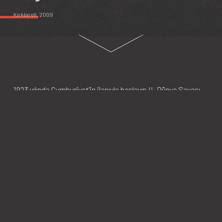
Kırklareli
, 2009
1923 yılında Cumhuriyet’in ilanıyla başlayıp II. Dünya Savaşı
sonrasına kadar devam eden Tek Parti dönemi boyunca,
Cumhuriyet Halk Partisi kendisine muhalefet eden siyasi
partilere, gruplara ya da kişilere karşı müsamaha
göstermedi. CHP, kuruluşundan hemen sonra, devlet
ideolojisi olarak radikal laik bir anlayışı, etnik temelli Türk
milliyetçiliğini ve katı merkeziyetçiliği içeren Kemalist
doktrini benimsedi. Bu doğrultuda, herhangi bir alternatif
siyasi proje veya perspektif önerisinde bulunan siyasi
yapılanmalar ve kişiler mevkilerinden uzaklaştırıldı ve
baskılara maruz kaldı. Nitekim 1920’li yıllarda kurulan CHP
dışındaki iki siyasi parti de illegal oluşumlarla ilişkili oldukları
iddiasıyla kapatıldı. Bu baskı politikaları, sadece siyasi