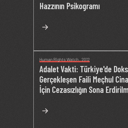
Hazzının Psikogramı
Human Rights Watch
, 2012
Adalet Vakti: Türkiye'de Dok
Gerçekleşen Faili Meçhul Cina
İçin Cezasızlığın Sona Erdiril