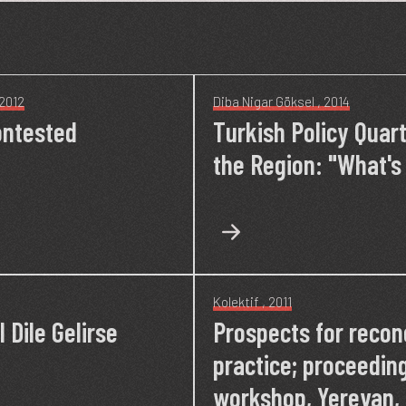
 2012
Diba Nigar Göksel
, 2014
ontested
Turkish Policy Quart
the Region: "What's
Kolektif
, 2011
 Dile Gelirse
Prospects for reconc
practice; proceeding
workshop, Yerevan,