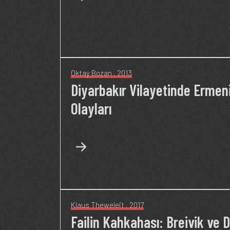
Oktay Bozan
, 2013
Diyarbakır Vilayetinde Ermen
Olayları
Klaus Theweleit
, 2017
Failin Kahkahası: Breivik ve D