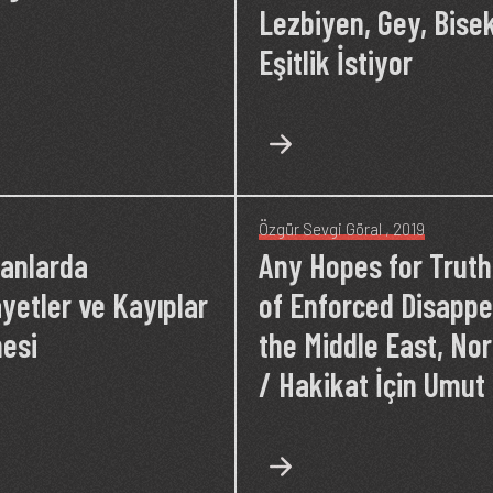
Lezbiyen, Gey, Bisek
Eşitlik İstiyor
Özgür Sevgi Göral
, 2019
sanlarda
Any Hopes for Truth
yetler ve Kayıplar
of Enforced Disappe
mesi
the Middle East, No
/ Hakikat İçin Umut