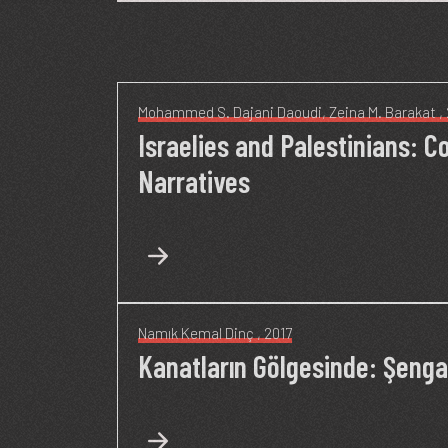
Mohammed S. Dajani Daoudi
,
Zeina M. Barakat
,
Israelies and Palestinians: C
Narratives
Namık Kemal Dinç
, 2017
Kanatların Gölgesinde: Şengal