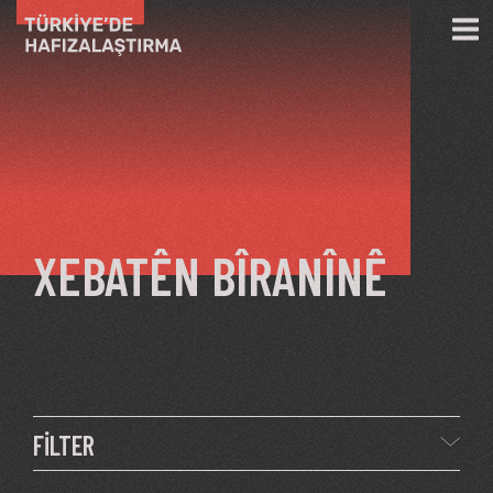
Skip to main content
XEBATÊN BÎRANÎNÊ
FİLTER