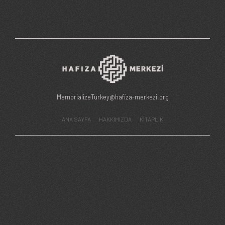
MemorializeTurkey@hafiza-merkezi.org
ANA SAYFA
HAKKIMIZDA
KİTAPLIK